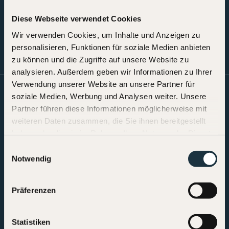
JETZT ANMELDEN
Diese Webseite verwendet Cookies
Wir verwenden Cookies, um Inhalte und Anzeigen zu
personalisieren, Funktionen für soziale Medien anbieten
zu können und die Zugriffe auf unsere Website zu
analysieren. Außerdem geben wir Informationen zu Ihrer
Verwendung unserer Website an unsere Partner für
soziale Medien, Werbung und Analysen weiter. Unsere
Partner führen diese Informationen möglicherweise mit
weiteren Daten zusammen, die Sie ihnen bereitgestellt
haben oder die sie im Rahmen Ihrer Nutzung der Dienste
gesammelt haben.
Einwilligungsauswahl
Chalet Evi
Notwendig
Kirchgasse 10
5710 Kaprun
Präferenzen
Österreich
+43 (0)664 6358787
Statistiken