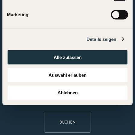
evi@chalet-evi.at
Marketing
Details zeigen
Chalet Evi
Für Gruppen
Leistungen
Alle zulassen
Ihre Gastgeber
Vor Ort
Auswahl erlauben
Lage
FAQ
Ablehnen
Newsletter
BUCHEN